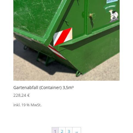
Gartenabfall (Container) 3,5m³
228,24
€
inkl. 19 % MwSt.
1
2
3
→