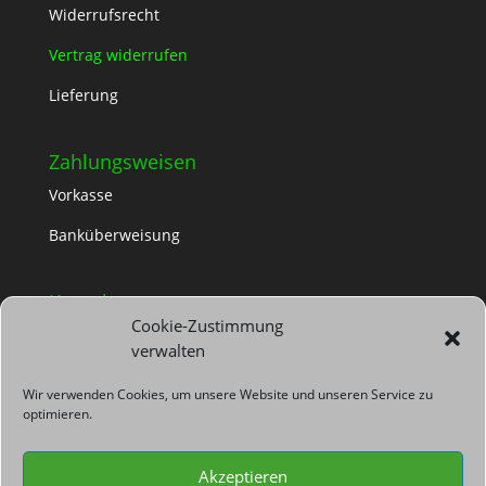
Widerrufsrecht
Vertrag widerrufen
Lieferung
Zahlungsweisen
Vorkasse
Banküberweisung
Kontakt
Cookie-Zustimmung
TS Container-Dienst
verwalten
Glienicker Str. 101, 12557 Berlin
030 67820310
info@ts-container.de
Wir verwenden Cookies, um unsere Website und unseren Service zu
optimieren.
Akzeptieren