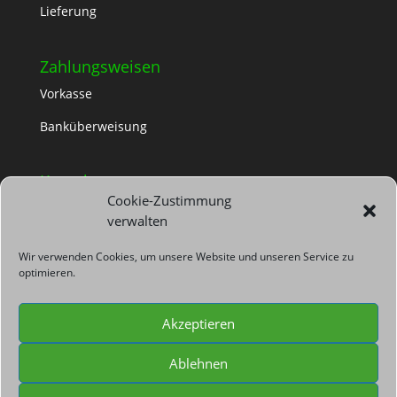
Lieferung
Zahlungsweisen
Vorkasse
Banküberweisung
Kontakt
Cookie-Zustimmung
TS Container-Dienst
verwalten
Glienicker Str. 101, 12557 Berlin
030 67820310
info@ts-container.de
Wir verwenden Cookies, um unsere Website und unseren Service zu
optimieren.
Akzeptieren
Ablehnen